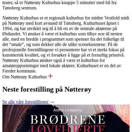
teater, så er Nøtterøy Kulturhus knappe 5 minutter med bil fra
Tønsberg sentrum.
Nøtterøy Kulturhus er et regionalt kulturhus for midtre Vestfold midt
på Nøtterøy med kort avstand til Tønsberg. Kulturhuset åpnet i
1994, og har utviklet seg til å bli en av de sentrale aktørene på
Østlandet. Vi ønsker å være et kulturhus som tilbyr noe til nesten
alle, med en bredde i programmet som spenner fra det folkelige til
det “smale”, og som dekker alle de ulike scenekunstene. På de
profesjonelle forestillingene vi presenterer har vi et sterkt fokus på
kunstnerisk kvalitet, og vi forsøker å ligge på et fornuftig prisnivå.
Nøtterøy Kulturhus ønsker også å være et kulturhus for
amatøroppsetninger med lokale aktører. Kulturhuset er en del av
Færder kommune.
Om Nøtterøy Kulturhus
Neste forestilling på Nøtterøy
Se alle våre forestillinger