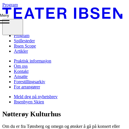
Program
Meny
Program
Spillesteder
Ibsen Scope
Artikler
Praktisk informasjon
Om oss
Kontakt
Ansatte
Forestillingsarkiv
For arrangører
Meld deg på nyhetsbrev
Ibsenbyen Skien
Nøtterøy Kulturhus
Om du er fra Tønsberg og omegn og ønsker å gå på konsert eller