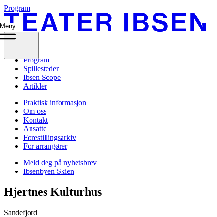
Program
Meny
Program
Spillesteder
Ibsen Scope
Artikler
Praktisk informasjon
Om oss
Kontakt
Ansatte
Forestillingsarkiv
For arrangører
Meld deg på nyhetsbrev
Ibsenbyen Skien
Hjertnes Kulturhus
Sandefjord