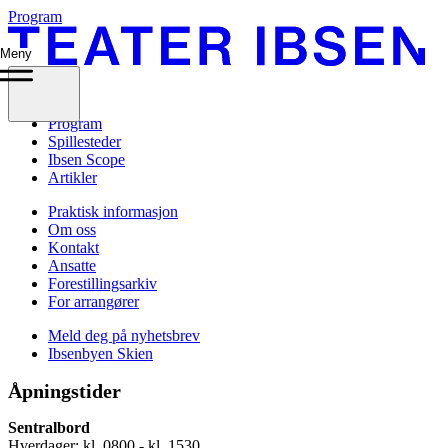
Program
Meny
Program
Spillesteder
Ibsen Scope
Artikler
Praktisk informasjon
Om oss
Kontakt
Ansatte
Forestillingsarkiv
For arrangører
Meld deg på nyhetsbrev
Ibsenbyen Skien
Åpningstider
Sentralbord
Hverdager: kl. 0800 - kl. 1530