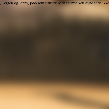
a, Torgeir og Jonny, jobb som statister. Men i filmfolkets øyne er de ikk