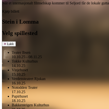
Når et internasjonalt filmselskap kommer til Seljord får de lokale gutt
Kjøp billett
Stein i Lomma
Velg spillested
Lukk
Teater Ibsen
10.10.25 - 08.11.25
Tokke Kulturhus
14.10.25
Vinjehuset
15.10.25
Verdensteatret Rjukan
16.10.25
Notodden Teater
17.10.25
Papirhuset
18.10.25
Bakkenteigen Kulturhus