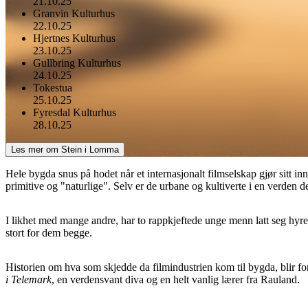
21.10.25
Granvin Kulturhus
22.10.25
Hjertnes Kulturhus
23.10.25
Gullbring Kulturhus
24.10.25
Tokestua
25.10.25
Fyresdal Kulturhus
28.10.25
Les mer om Stein i Lomma
Hele bygda snus på hodet når et internasjonalt filmselskap gjør sitt inn
primitive og "naturlige". Selv er de urbane og kultiverte i en verden d
I likhet med mange andre, har to rappkjeftede unge menn latt seg hyre
stort for dem begge.
Historien om hva som skjedde da filmindustrien kom til bygda, blir for
i Telemark
, en verdensvant diva og en helt vanlig lærer fra Rauland.