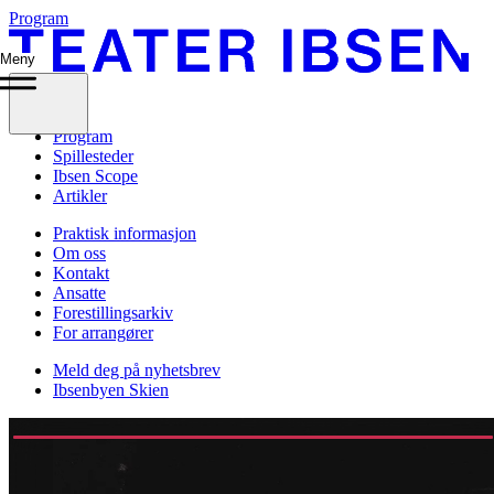
Program
Meny
Program
Spillesteder
Ibsen Scope
Artikler
Praktisk informasjon
Om oss
Kontakt
Ansatte
Forestillingsarkiv
For arrangører
Meld deg på nyhetsbrev
Ibsenbyen Skien