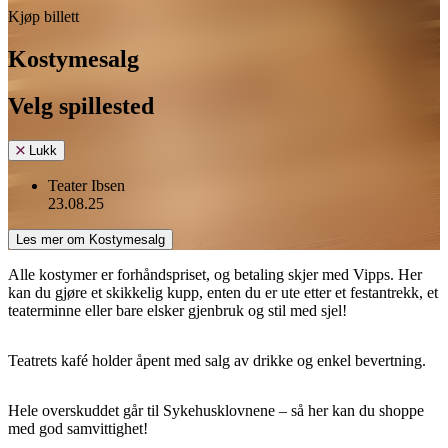
Kjøp billett
Kostymesalg
Velg spillested
Lukk
Teater Ibsen
23.08.25
Les mer om Kostymesalg
Alle kostymer er forhåndspriset, og betaling skjer med Vipps. Her
kan du gjøre et skikkelig kupp, enten du er ute etter et festantrekk, et
teaterminne eller bare elsker gjenbruk og stil med sjel!
Teatrets kafé holder åpent med salg av drikke og enkel bevertning.
Hele overskuddet går til Sykehusklovnene – så her kan du shoppe
med god samvittighet!