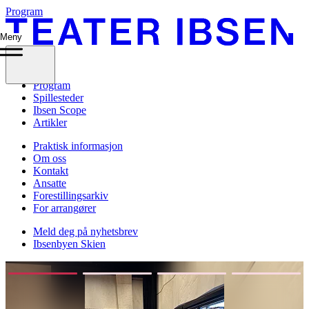
Program
Meny
Program
Spillesteder
Ibsen Scope
Artikler
Praktisk informasjon
Om oss
Kontakt
Ansatte
Forestillingsarkiv
For arrangører
Meld deg på nyhetsbrev
Ibsenbyen Skien