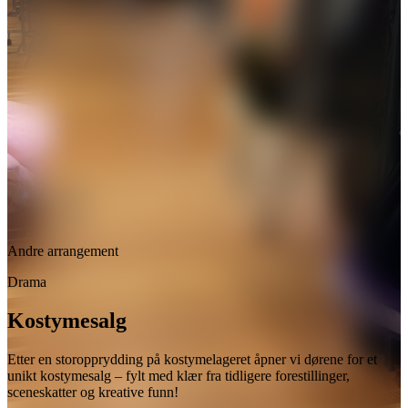
Andre arrangement
Drama
Kostymesalg
Etter en storopprydding på kostymelageret åpner vi dørene for et
unikt kostymesalg – fylt med klær fra tidligere forestillinger,
sceneskatter og kreative funn!